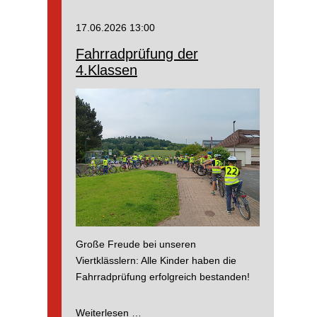
Professor
Dr.
17.06.2026 13:00
Dr.
Fahrradprüfung der
Würfel,
4.Klassen
Schwan
Nino
und
Zauberer
Oho
Abschied
nehmen
Große Freude bei unseren
Viertklässlern: Alle Kinder haben die
Fahrradprüfung erfolgreich bestanden!
Fahrradprüfung
Weiterlesen …