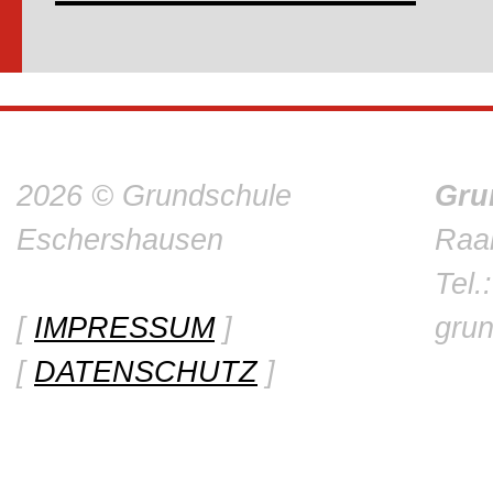
2026 © Grundschule
Gru
Eschershausen
Raa
Tel.
[
IMPRESSUM
]
gru
[
DATENSCHUTZ
]