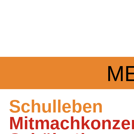
M
Schulleben
Mitmachkonzert