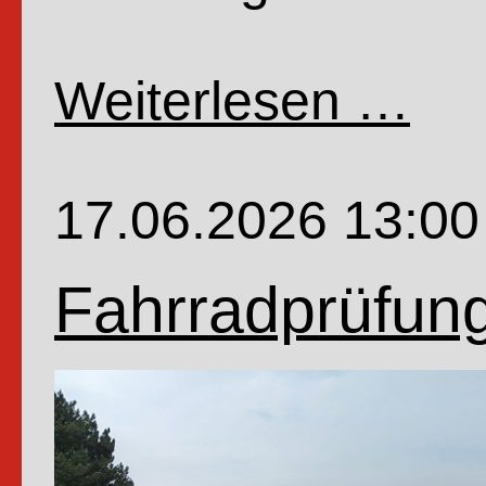
Weiterlesen …
Wenn
Profe
Dr.
17.06.2026 13:00
Dr.
Würfe
Fahrradprüfung
Schw
Nino
und
Zaube
Oho