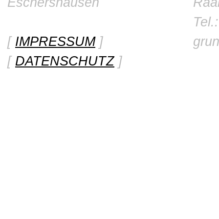
Eschershausen
Raa
Tel.
[
IMPRESSUM
]
gru
[
DATENSCHUTZ
]