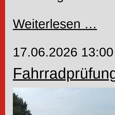
Weiterlesen …
Wenn
Profe
Dr.
17.06.2026 13:00
Dr.
Würfe
Fahrradprüfung
Schw
Nino
und
Zaube
Oho