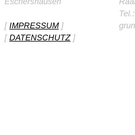
Eschershausen
Raa
Tel.
[
IMPRESSUM
]
gru
[
DATENSCHUTZ
]