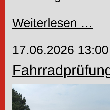
Weiterlesen …
Wenn
Profe
Dr.
17.06.2026 13:00
Dr.
Würfe
Fahrradprüfung
Schw
Nino
und
Zaube
Oho