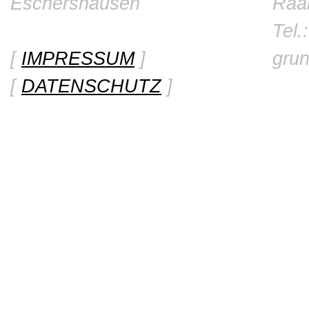
Eschershausen
Raa
Tel.
[
IMPRESSUM
]
gru
[
DATENSCHUTZ
]