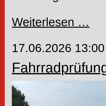
Weiterlesen …
Wenn
Profe
Dr.
17.06.2026 13:00
Dr.
Würfe
Fahrradprüfung
Schw
Nino
und
Zaube
Oho