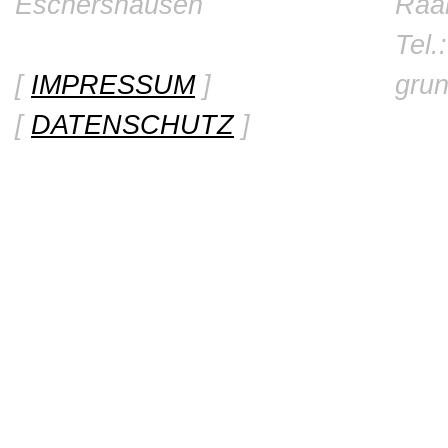
Eschershausen
Raa
Tel.
[
IMPRESSUM
]
gru
[
DATENSCHUTZ
]