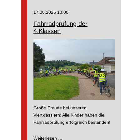
Professor
Dr.
17.06.2026 13:00
Dr.
Fahrradprüfung der
Würfel,
4.Klassen
Schwan
Nino
und
Zauberer
Oho
Abschied
nehmen
Große Freude bei unseren
Viertklässlern: Alle Kinder haben die
Fahrradprüfung erfolgreich bestanden!
Fahrradprüfung
Weiterlesen …