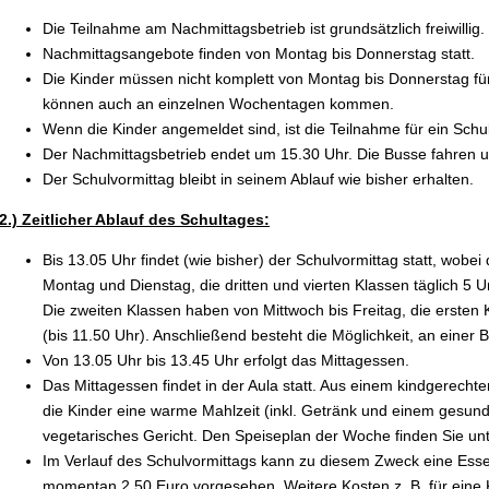
Die Teilnahme am Nachmittagsbetrieb ist grundsätzlich freiwillig.
Nachmittagsangebote finden von Montag bis Donnerstag statt.
Die Kinder müssen nicht komplett von Montag bis Donnerstag f
können auch an einzelnen Wochentagen kommen.
Wenn die Kinder angemeldet sind, ist die Teilnahme für ein Schul
Der Nachmittagsbetrieb endet um 15.30 Uhr. Die Busse fahren u
Der Schulvormittag bleibt in seinem Ablauf wie bisher erhalten.
2.) Zeitlicher Ablauf des Schultages:
Bis 13.05 Uhr findet (wie bisher) der Schulvormittag statt, wob
Montag und Dienstag, die dritten und vierten Klassen täglich 5 U
Die zweiten Klassen haben von Mittwoch bis Freitag, die ersten 
(bis 11.50 Uhr). Anschließend besteht die Möglichkeit, an einer
Von 13.05 Uhr bis 13.45 Uhr erfolgt das Mittagessen.
Das Mittagessen findet in der Aula statt. Aus einem kindgerech
die Kinder eine warme Mahlzeit (inkl. Getränk und einem gesund
vegetarisches Gericht. Den Speiseplan der Woche finden Sie unt
Im Verlauf des Schulvormittags kann zu diesem Zweck eine Esse
momentan 2,50 Euro vorgesehen. Weitere Kosten z. B. für eine 